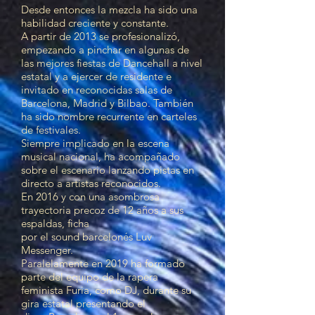
Desde entonces la mezcla ha sido una
habilidad creciente y constante.
A partir de 2013 se profesionalizó,
empezando a pinchar en algunas de
las mejores fiestas de Dancehall a nivel
estatal y a ejercer de residente e
invitado en reconocidas salas de
Barcelona, Madrid y Bilbao. También
ha sido nombre recurrente en carteles
de festivales.
Siempre implicado en la escena
musical nacional, ha acompañado
sobre el escenario lanzando pistas en
directo a artistas reconocidos.
En 2016 y con una asombrosa
trayectoria precoz de 12 años a sus
espaldas, ficha
por el sound barcelonés Luv
Messenger.
Paralelamente en 2019 ha formado
parte del equipo de la rapera
feminista Furia, como DJ, durante su
gira estatal presentando el