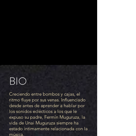
BIO
Creciendo entre bombos y cajas, el
ritmo fluye por sus venas. Influenciado
desde antes de aprender a hablar por
los sonidos eclécticos a los que le
expuso su padre, Fermín Muguruza, la
vida de Unai Muguruza siempre ha
estado íntimamente relacionada con la
música.