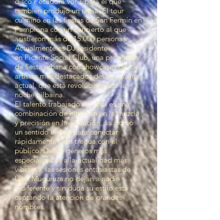
disco Pecadora vol.1 para el que
también produjo un tema. El tour
culminó en las fiestas de San Fermín en
Pamplona con un concierto al que
asistieron más de 15.000 personas.
Actualmente es DJ residente
en Picante Social Club, una propuesta
de fiesta urbana con showcases de los
artistas más destacados del panorama
actual, que está revolucionando la
noche bilbaína.
El talento trabajado de Unai es una
combinación de intuición en la mezcla
y precisión en la ejecución, así como
un sentido innato para conectar
rápidamente y sin tregua con el
público. Desde géneros más
especializados a la actualidad más
vibrante, las sesiones entusiastas de
Unai Muguruza no dejan a nadie
indiferente y sin duda su estilo está
captando la atención de grandes
nombres.